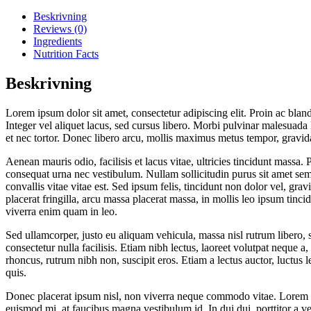
Beskrivning
Reviews (0)
Ingredients
Nutrition Facts
Beskrivning
Lorem ipsum dolor sit amet, consectetur adipiscing elit. Proin ac blandi
Integer vel aliquet lacus, sed cursus libero. Morbi pulvinar malesuada
et nec tortor. Donec libero arcu, mollis maximus metus tempor, gravi
Aenean mauris odio, facilisis et lacus vitae, ultricies tincidunt massa.
consequat urna nec vestibulum. Nullam sollicitudin purus sit amet sem 
convallis vitae vitae est. Sed ipsum felis, tincidunt non dolor vel, gra
placerat fringilla, arcu massa placerat massa, in mollis leo ipsum tincid
viverra enim quam in leo.
Sed ullamcorper, justo eu aliquam vehicula, massa nisl rutrum libero, 
consectetur nulla facilisis. Etiam nibh lectus, laoreet volutpat neque
rhoncus, rutrum nibh non, suscipit eros. Etiam a lectus auctor, luctus le
quis.
Donec placerat ipsum nisl, non viverra neque commodo vitae. Lorem ips
euismod mi, at faucibus magna vestibulum id. In dui dui, porttitor a 