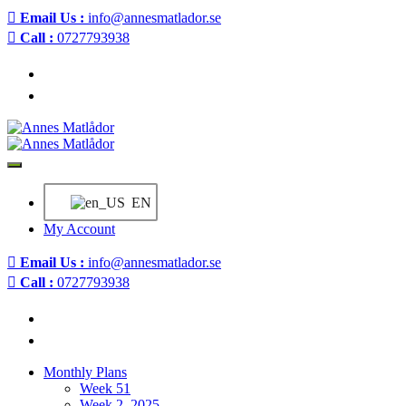
Email Us :
info@annesmatlador.se
Call :
0727793938
EN
My Account
Email Us :
info@annesmatlador.se
Call :
0727793938
Monthly Plans
Week 51
Week 2, 2025