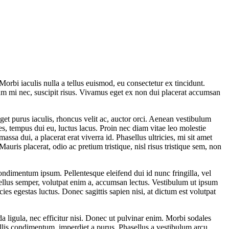
Morbi iaculis nulla a tellus euismod, eu consectetur ex tincidunt.
ndum mi nec, suscipit risus. Vivamus eget ex non dui placerat accumsan
eget purus iaculis, rhoncus velit ac, auctor orci. Aenean vestibulum
s, tempus dui eu, luctus lacus. Proin nec diam vitae leo molestie
ssa dui, a placerat erat viverra id. Phasellus ultricies, mi sit amet
Mauris placerat, odio ac pretium tristique, nisl risus tristique sem, non
condimentum ipsum. Pellentesque eleifend dui id nunc fringilla, vel
 tellus semper, volutpat enim a, accumsan lectus. Vestibulum ut ipsum
cies egestas luctus. Donec sagittis sapien nisi, at dictum est volutpat
 ligula, nec efficitur nisi. Donec ut pulvinar enim. Morbi sodales
allis condimentum, imperdiet a purus. Phasellus a vestibulum arcu.