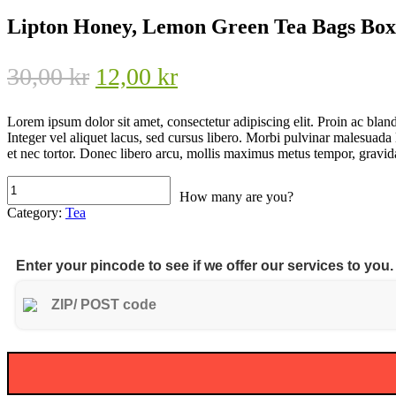
content
Lipton Honey, Lemon Green Tea Bags Box
Original
Current
30,00
kr
12,00
kr
price
price
was:
is:
Lorem ipsum dolor sit amet, consectetur adipiscing elit. Proin ac blandi
Integer vel aliquet lacus, sed cursus libero. Morbi pulvinar malesuada
30,00 kr.
12,00 kr.
et nec tortor. Donec libero arcu, mollis maximus metus tempor, gravi
Lipton
How many are you?
Honey,
Category:
Tea
Lemon
Green
Tea
Bags
Enter your pincode to see if we offer our services to you.
Box
5
quantity