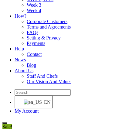
Week 3
Week 4
How?
Corporate Customers
Terms and Agreements
FAQs
Setting & Privacy
Payments
Help
Contact
News
Blog
About Us
Staff And Chefs
Our Vision And Values
Toggle
website
EN
search
My Account
Skip
Sale!
to