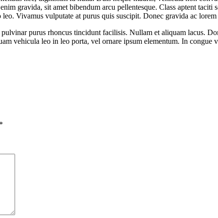
 enim gravida, sit amet bibendum arcu pellentesque. Class aptent taciti 
 leo. Vivamus vulputate at purus quis suscipit. Donec gravida ac lorem 
lvinar purus rhoncus tincidunt facilisis. Nullam et aliquam lacus. Don
uam vehicula leo in leo porta, vel ornare ipsum elementum. In congue vel
*