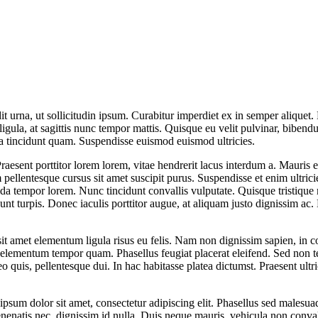
t urna, ut sollicitudin ipsum. Curabitur imperdiet ex in semper aliquet. 
 ligula, at sagittis nunc tempor mattis. Quisque eu velit pulvinar, bibe
da tincidunt quam. Suspendisse euismod euismod ultricies.
 Praesent porttitor lorem lorem, vitae hendrerit lacus interdum a. Mauris 
pellentesque cursus sit amet suscipit purus. Suspendisse et enim ultricie
vida tempor lorem. Nunc tincidunt convallis vulputate. Quisque tristique ma
unt turpis. Donec iaculis porttitor augue, at aliquam justo dignissim ac. 
sit amet elementum ligula risus eu felis. Nam non dignissim sapien, in 
 a, elementum tempor quam. Phasellus feugiat placerat eleifend. Sed non
o quis, pellentesque dui. In hac habitasse platea dictumst. Praesent ultri
um dolor sit amet, consectetur adipiscing elit. Phasellus sed malesuada
venenatis nec, dignissim id nulla. Duis neque mauris, vehicula non conv