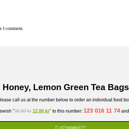
me I comment.
n Honey, Lemon Green Tea Bags
lease call us at the number below to order an individual food bo
Original
Current
123 016 11 74
swish "
30,00
kr
12,00
kr
" to this number:
and 
price
price
was:
is:
30,00 kr.
12,00 kr.
0739989377