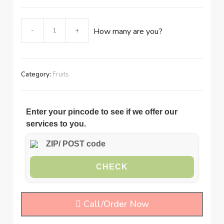
Brown
-
+
How many are you?
Coconut
quantity
Category:
Fruits
Enter your pincode to see if we offer our
services to you.
CHECK
Call/Order Now