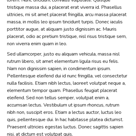
lorem. Nunc tincidunt convallis vulputate. Quisque
tristique massa dui, a placerat erat viverra id. Phasellus
ultricies, mi sit amet placerat fringilla, arcu massa placerat
massa, in mollis leo ipsum tincidunt turpis. Donec iaculis
porttitor augue, at aliquam justo dignissim ac. Mauris
placerat, odio ac pretium tristique, nisl risus tristique sem,
non viverra enim quam in leo.
Sed ullamcorper, justo eu aliquam vehicula, massa nisl
rutrum libero, sit amet elementum ligula risus eu felis.
Nam non dignissim sapien, in condimentum ipsum.
Pellentesque eleifend dui id nunc fringilla, vel consectetur
nulla facilisis. Etiam nibh lectus, laoreet volutpat neque a,
elementum tempor quam. Phasellus feugiat placerat
eleifend. Sed non tellus semper, volutpat enim a,
accumsan lectus. Vestibulum ut ipsum rhoncus, rutrum
nibh non, suscipit eros. Etiam a lectus auctor, luctus leo
quis, pellentesque dui. In hac habitasse platea dictumst.
Praesent ultricies egestas luctus. Donec sagittis sapien
nisi, at dictum est volutpat quis.