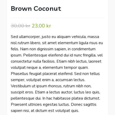
Brown Coconut
30,00
kr
23,00
kr
Original
Current
price
price
Sed ullamcorper, justo eu aliquam vehicula, massa
was:
is:
30,00 kr.
23,00 kr.
nisl rutrum libero, sit amet elementum ligula risus eu
felis. Nam non dignissim sapien, in condimentum
ipsum. Pellentesque eleifend dui id nunc fringilla, vel
consectetur nulla facilisis. Etiam nibh lectus, laoreet
volutpat neque a, elementum tempor quam.
Phasellus feugiat placerat eleifend. Sed non tellus
semper, volutpat enim a, accumsan lectus.
Vestibulum ut ipsum rhoncus, rutrum nibh non,
suscipit eros. Etiam a lectus auctor, luctus leo quis,
pellentesque dui. In hac habitasse platea dictumst.
Praesent ultricies egestas luctus. Donec sagittis
sapien nisi, at dictum est volutpat quis.