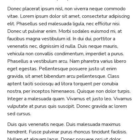
Donec placerat ipsum nisl, non viverra neque commodo
vitae. Lorem ipsum dolor sit amet, consectetur adipiscing
elit. Phasellus sed malesuada ligula, nec efficitur nisi.
Donec ut pulvinar enim. Morbi sodales euismod mi, at
faucibus magna vestibulum id. In dui dui, porttitor a
venenatis nec, dignissim id nulla. Duis neque mauris,
vehicula non convallis condimentum, imperdiet a purus.
Phasellus a vestibulum arcu. Nam pharetra varius libero
eget egestas. Pellentesque posuere justo ut enim
gravida, sit amet bibendum arcu pellentesque. Class
aptent taciti sociosqu ad litora torquent per conubia
nostra, per inceptos himenaeos. Quisque non dolor turpis.
Integer a malesuada quam. Vivamus et justo leo. Vivamus
vulputate at purus quis suscipit. Donec gravida ac lorem
sed cursus.
Duis quis venenatis neque. Duis malesuada maximus
hendrerit. Fusce pulvinar purus rhoncus tincidunt facilisis.
Nullam et aliquam lacus. Donec posuere orci ut dolor